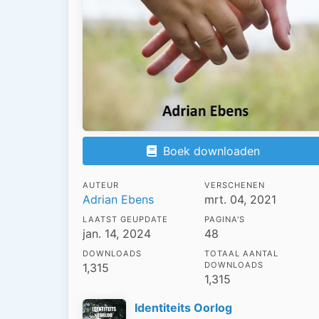
Boek downloaden
AUTEUR
VERSCHENEN
Adrian Ebens
mrt. 04, 2021
LAATST GEUPDATE
PAGINA'S
jan. 14, 2024
48
DOWNLOADS
TOTAAL AANTAL
DOWNLOADS
1,315
1,315
Identiteits Oorlog